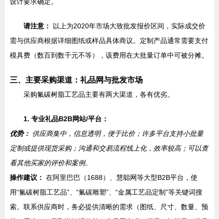
设计要求确定。
请注意：
以上为2020年市场大致批发报价区间，实际成交价
需与供应商根据详细图纸或样品具体商议。定制产品通常需要支付
模具费（数百到数千元不等），该费用在大批量订单中可被分摊。
三、主要采购渠道：礼品网与批发市场
采购氟碳树脂工艺品主要有两大渠道，各有优劣。
1. 专业礼品B2B网站/平台：
优势：
供应商集中，信息透明，便于比价；许多平台支持小批量
定制或提供现货采购；沟通和交易流程线上化，效率较高；可以查
看其他买家的评价和案例。
操作建议：
在阿里巴巴（1688）、慧聪网等大型B2B平台，使
用“氟碳树脂工艺品”、“氟碳雕塑”、“金属工艺品定制”等关键词搜
索。联系供应商时，务必提供清晰的需求（图纸、尺寸、数量、预