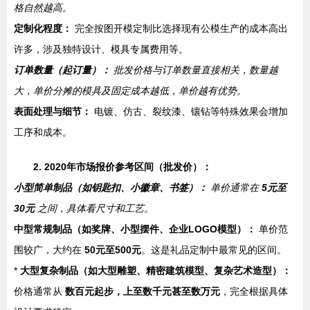
格自然越高。
定制化程度：
完全按图开模定制比选择现有公模生产的成本高出
许多，涉及独特设计、模具专属费用等。
订单数量（起订量）：
批发价格与订单数量直接相关，数量越
大，单价分摊的模具及固定成本越低，单价越有优势。
表面处理与细节：
电镀、仿古、裂纹漆、镶钻等特殊效果会增加
工序和成本。
2. 2020年市场报价参考区间（批发价）：
小型简单制品（如钥匙扣、小徽章、书签）：
单价通常在
5元至
30元
之间，具体看尺寸和工艺。
中型常规制品（如奖牌、小型摆件、企业LOGO模型）：
单价范
围较广，大约在
50元至500元
。这是礼品定制中最常见的区间。
*
大型复杂制品（如大型雕塑、精密建筑模型、复杂艺术造型）：
价格通常从
数百元起步，上至数千元甚至数万元
，完全根据具体