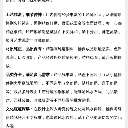
麒麟。其核心优势体现在：
工艺精湛，细节传神
：厂内拥有经验丰富的工艺师团队，从雕塑原
模到失蜡铸造，再到精修打磨、做旧或鎏金等表面处理，每一步都
精益求精。所产麒麟造型威猛而不失祥和，鳞甲分明，神态灵动，
极具艺术观赏与收藏价值。
材质纯正，品质保障
：精选高纯度铜料，确保成品质地坚实，色泽
温润，历久弥新。产品经过严格质量检测，结构稳固，适合长期摆
放。
品类齐全，满足多元需求
：产品线丰富，涵盖不同尺寸（从小型摆
件到大型庭院雕塑）、不同造型（坐麒麟、踏球麒麟、送子麒麟
等）以及多种表面工艺处理的铜麒麟，能满足风水布局、礼品馈
赠、园林装饰、收藏鉴赏等不同场景的批发需求。
文化底蕴深厚
：在设计上深入考究传统文化与风水典籍，确保每尊
麒麟既符合美学标准，也遵循风水仪轨，赋予产品更深层次的文化
内涵。