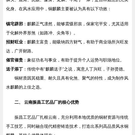
化身。在风水应用中，铜麒麟主要被认为具有以下功效：
镇宅辟邪
：麒麟正气凛然，能够震慑邪祟，保家宅平安，尤其适用
于化解外界形煞（如路冲、尖角等）。
招财旺业
：麒麟主富贵，能吸纳四方财气，有助于商业场所兴旺发
达，广开财路。
催官催贵
：象征功名与事业，有助于提升个人运势与职场地位。
送子添丁
：传统中有“麒麟送子”之说，寓意人丁兴旺，子孙贤德。
铜材质因其稳重、耐久且具有化煞、聚气的特性，成为制作风
水麒麟的上佳之选。
二、 云南振昌工艺品厂的核心优势
振昌工艺品厂扎根云南，充分利用本地优质的铜材资源与传统
手工技艺，同时融合现代精密铸造技术，打造出系列高品质风水铜